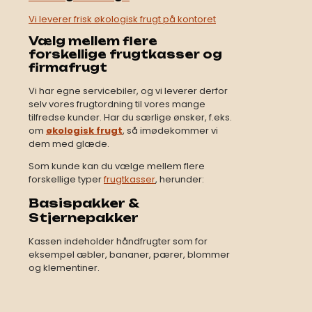
Vi leverer frisk økologisk frugt på kontoret
Vælg mellem flere
forskellige frugtkasser og
firmafrugt
Vi har egne servicebiler, og vi leverer derfor
selv vores frugtordning til vores mange
tilfredse kunder. Har du særlige ønsker, f.eks.
om
økologisk frugt
, så imødekommer vi
dem med glæde.
​Som kunde kan du vælge mellem flere
forskellige typer
frugtkasser
, herunder:
Basis
pakker &
Stjernepakker
Kassen indeholder håndfrugter som for
eksempel æbler, bananer, pærer, blommer
og klementiner.​