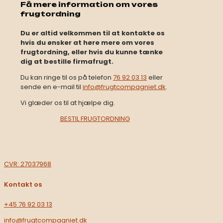
Få mere information om vores
frugtordning
Du er altid velkommen til at kontakte os
hvis du ønsker at høre mere om vores
frugtordning, eller hvis du kunne tænke
dig at bestille firmafrugt.
Du kan ringe til os på telefon
76 92 03 13
eller
sende en e-mail til
info@frugtcompagniet.dk
.
Vi glæder os til at hjælpe dig.​
BESTIL FRUGTORDNING
CVR: 27037968
Kontakt os
+45 76 92 03 13​
info@frugtcompagniet.dk