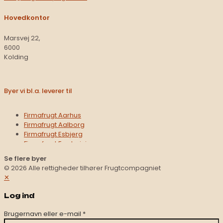
Hovedkontor
Marsvej 22,
6000
Kolding
Byer vi bl.a. leverer til
Firmafrugt Aarhus
Firmafrugt Aalborg
Firmafrugt Esbjerg
Firmafrugt Fredericia
Firmafrugt Haderslev
Se flere byer
Firmafrugt Hedensted
© 2026 Alle rettigheder tilhører Frugtcompagniet
Firmafrugt Herning
✕
Firmafrugt Hobro
Firmafrugt Holstebro
Log ind
Firmafrugt Horsens
Firmafrugt Kolding
Brugernavn eller e-mail
*
Firmafrugt Middelfart