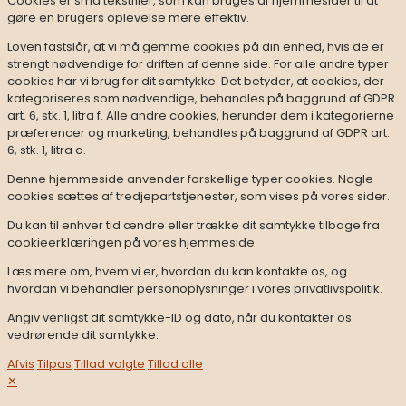
Cookies er små tekstfiler, som kan bruges af hjemmesider til at
gøre en brugers oplevelse mere effektiv.
Loven fastslår, at vi må gemme cookies på din enhed, hvis de er
strengt nødvendige for driften af denne side. For alle andre typer
cookies har vi brug for dit samtykke. Det betyder, at cookies, der
kategoriseres som nødvendige, behandles på baggrund af GDPR
art. 6, stk. 1, litra f. Alle andre cookies, herunder dem i kategorierne
præferencer og marketing, behandles på baggrund af GDPR art.
6, stk. 1, litra a.
Denne hjemmeside anvender forskellige typer cookies. Nogle
cookies sættes af tredjepartstjenester, som vises på vores sider.
Du kan til enhver tid ændre eller trække dit samtykke tilbage fra
cookieerklæringen på vores hjemmeside.
Læs mere om, hvem vi er, hvordan du kan kontakte os, og
hvordan vi behandler personoplysninger i vores privatlivspolitik.
Angiv venligst dit samtykke-ID og dato, når du kontakter os
vedrørende dit samtykke.
Afvis
Tilpas
Tillad valgte
Tillad alle
✕