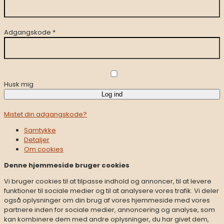
Firmafrugt Nørresund
Firmafrugt Odense
Firmafrugt Randers
Adgangskode
*
Firmafrugt Silkeborg
Firmafrugt Sønderborg
Firmafrugt Vejen
Firmafrugt Vejle
Firmafrugt Viborg
Firmafrugt Åbenrå
Husk mig
Log ind
Mistet din adgangskode?
Samtykke
Detaljer
Om
cookies
Denne hjemmeside bruger cookies
Vi bruger cookies til at tilpasse indhold og annoncer, til at levere
funktioner til sociale medier og til at analysere vores trafik. Vi deler
også oplysninger om din brug af vores hjemmeside med vores
partnere inden for sociale medier, annoncering og analyse, som
kan kombinere dem med andre oplysninger, du har givet dem,