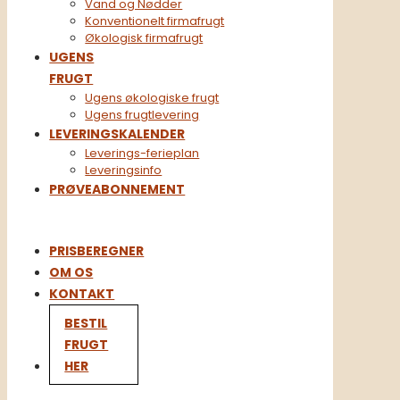
Vand og Nødder
Konventionelt firmafrugt​
Økologisk firmafrugt
UGENS
FRUGT
Ugens økologiske frugt
Ugens frugtlevering
LEVERINGSKALENDER
Leverings-ferieplan
Leveringsinfo
PRØVEABONNEMENT
PRISBEREGNER
OM OS
KONTAKT
BESTIL
FRUGT
HER