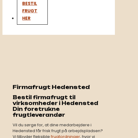
BESTIL
FRUGT
HER
Firmafrugt Hedensted
Bestil firmafrugt til
virksomheder i Hedensted
Din foretrukne
frugtleverandør​
Vil du sørge for, at dine medarbejdere i
Hedensted får frisk frugt på arbejdspladsen?
Vi tilbyder fleksible
frugtordninger
, hvor vi