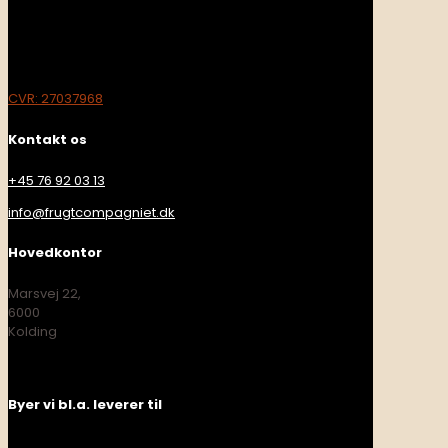
CVR: 27037968
Kontakt os
+45 76 92 03 13​
info@frugtcompagniet.dk
Hovedkontor
Marsvej 22,
6000
Kolding
Byer vi bl.a. leverer til