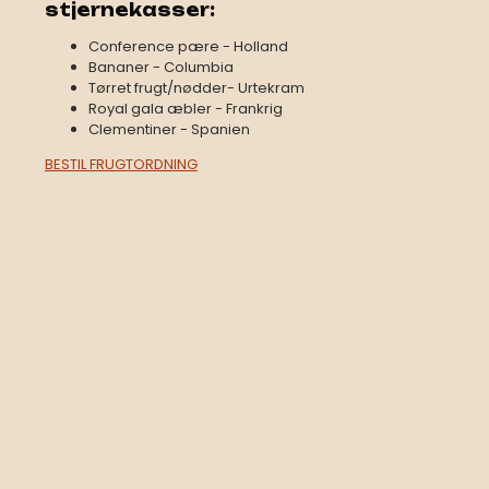
stjernekasser:​​
​​Conference pære - Holland ​
Bananer - Columbia ​
Tørret frugt/nødder- Urtekram ​
Royal gala æbler - Frankrig ​
Clementiner - Spanien
BESTIL FRUGTORDNING