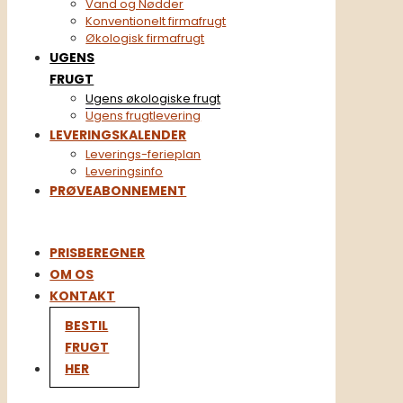
Vand og Nødder
Konventionelt firmafrugt​
Økologisk firmafrugt
UGENS
FRUGT
Ugens økologiske frugt
Ugens frugtlevering
LEVERINGSKALENDER
Leverings-ferieplan
Leveringsinfo
PRØVEABONNEMENT
PRISBEREGNER
OM OS
KONTAKT
BESTIL
FRUGT
HER