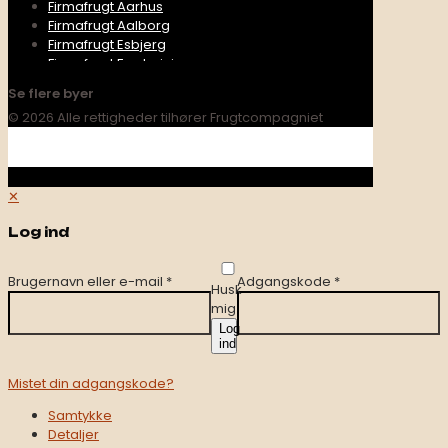
Firmafrugt Aarhus
Firmafrugt Aalborg
Firmafrugt Esbjerg
Firmafrugt Fredericia
Firmafrugt Haderslev
Se flere byer
Firmafrugt Hedensted
© 2026 Alle rettigheder tilhører Frugtcompagniet
Firmafrugt Herning
Firmafrugt Hobro
Firmafrugt Holstebro
Firmafrugt Horsens
✕
Firmafrugt Kolding
Firmafrugt Middelfart
Log ind
Firmafrugt Nørresund
Firmafrugt Odense
Firmafrugt Randers
Brugernavn eller e-mail
*
Adgangskode
*
Husk
Firmafrugt Silkeborg
mig
Firmafrugt Sønderborg
Firmafrugt Vejen
Log
ind
Firmafrugt Vejle
Firmafrugt Viborg
Mistet din adgangskode?
Firmafrugt Åbenrå
Samtykke
Detaljer