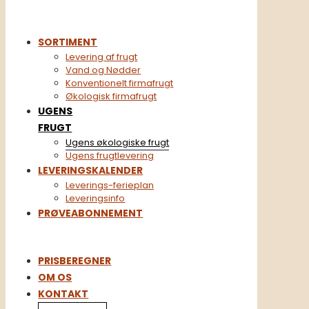
SORTIMENT
Levering af frugt
Vand og Nødder
Konventionelt firmafrugt​
Økologisk firmafrugt
UGENS
FRUGT
Ugens økologiske frugt
Ugens frugtlevering
LEVERINGSKALENDER
Leverings-ferieplan
Leveringsinfo
PRØVEABONNEMENT
PRISBEREGNER
OM OS
KONTAKT