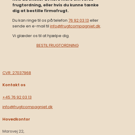
frugtordning, eller hvis du kunne tænke
dig at bestille firmafrugt.
Du kan ringe til os på telefon
76 92 03 13
eller
sende en e-mail til
info@frugtcompagniet.dk
.
Vi glæder os til at hjælpe dig.​
BESTIL FRUGTORDNING
CVR: 27037968
Kontakt os
+45 76 92 03 13​
info@frugtcompagniet.dk
Hovedkontor
Marsvej 22,