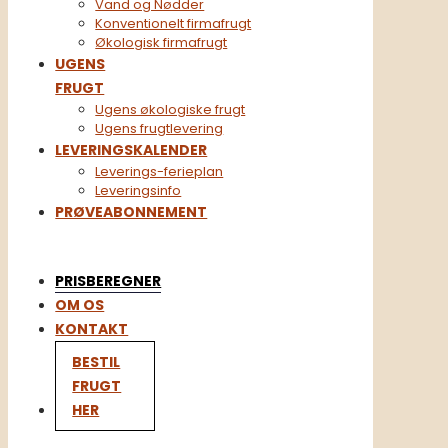
Vand og Nødder
Konventionelt firmafrugt​
Økologisk firmafrugt
UGENS
FRUGT
Ugens økologiske frugt
Ugens frugtlevering
LEVERINGSKALENDER
Leverings-ferieplan
Leveringsinfo
PRØVEABONNEMENT
PRISBEREGNER
OM OS
KONTAKT
BESTIL
FRUGT
HER