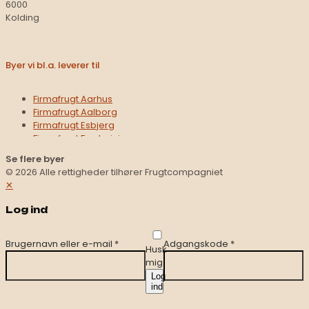
6000
Kolding
Byer vi bl.a. leverer til
Firmafrugt Aarhus
Firmafrugt Aalborg
Firmafrugt Esbjerg
Firmafrugt Fredericia
Firmafrugt Haderslev
Se flere byer
Firmafrugt Hedensted
© 2026 Alle rettigheder tilhører Frugtcompagniet
Firmafrugt Herning
✕
Firmafrugt Hobro
Firmafrugt Holstebro
Log ind
Firmafrugt Horsens
Firmafrugt Kolding
Firmafrugt Middelfart
Brugernavn eller e-mail
*
Adgangskode
*
Husk
Firmafrugt Nørresund
mig
Firmafrugt Odense
Log
Firmafrugt Randers
ind
Firmafrugt Silkeborg
Firmafrugt Sønderborg