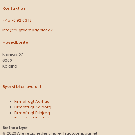
Kontakt os
+45 76 92 03 13​
info@frugtcompagniet.dk
Hovedkontor
Marsvej 22,
6000
Kolding
Byer vi bl.a. leverer til
Firmafrugt Aarhus
Firmafrugt Aalborg
Firmafrugt Esbjerg
Firmafrugt Fredericia
Firmafrugt Haderslev
Se flere byer
Firmafrugt Hedensted
© 2026 Alle rettigheder tilhører Frugtcompagniet