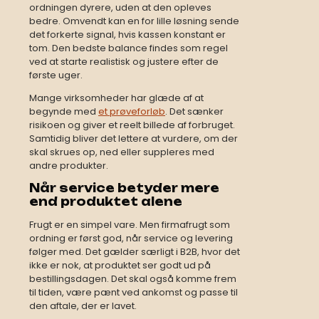
ordningen dyrere, uden at den opleves
bedre. Omvendt kan en for lille løsning sende
det forkerte signal, hvis kassen konstant er
tom. Den bedste balance findes som regel
ved at starte realistisk og justere efter de
første uger.
Mange virksomheder har glæde af at
begynde med
et prøveforløb
. Det sænker
risikoen og giver et reelt billede af forbruget.
Samtidig bliver det lettere at vurdere, om der
skal skrues op, ned eller suppleres med
andre produkter.
Når service betyder mere
end produktet alene
Frugt er en simpel vare. Men firmafrugt som
ordning er først god, når service og levering
følger med. Det gælder særligt i B2B, hvor det
ikke er nok, at produktet ser godt ud på
bestillingsdagen. Det skal også komme frem
til tiden, være pænt ved ankomst og passe til
den aftale, der er lavet.