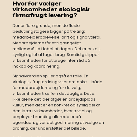
Hvorfor vælger
virksomheder økologisk
firmafrugt levering?
Der er flere grunde, men de fleste
beslutningstagere kigger på tre ting:
medarbejderoplevelse, drift og signalværdi.
Medarbejderne får et tilgængeligt
mellemmåltid i løbet af dagen. Det er enkelt,
synligt og let at tage i brug. Samtidig slipper
virksomheden for at bruge intern tid på
indkøb og koordinering.
Signalværdien spiller også en rolle. En
økologisk frugtordning viser omtanke – både
for medarbejderne og for de valg,
virksomheden træffer i det daglige. Det er
ikke alene det, der afgør en arbejdsplads
kultur, men det er en konkret og synlig del af
den. Især i virksomheder, hvor trivsel og
employer branding allerede er på
agendaen, giver det god mening at vælge en
ordning, der understøtter det billede.