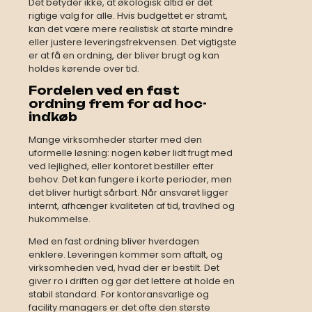
Det betyder ikke, at økologisk altid er det
rigtige valg for alle. Hvis budgettet er stramt,
kan det være mere realistisk at starte mindre
eller justere leveringsfrekvensen. Det vigtigste
er at få en ordning, der bliver brugt og kan
holdes kørende over tid.
Fordelen ved en fast
ordning frem for ad hoc-
indkøb
Mange virksomheder starter med den
uformelle løsning: nogen køber lidt frugt med
ved lejlighed, eller kontoret bestiller efter
behov. Det kan fungere i korte perioder, men
det bliver hurtigt sårbart. Når ansvaret ligger
internt, afhænger kvaliteten af tid, travlhed og
hukommelse.
Med en fast ordning bliver hverdagen
enklere. Leveringen kommer som aftalt, og
virksomheden ved, hvad der er bestilt. Det
giver ro i driften og gør det lettere at holde en
stabil standard. For kontoransvarlige og
facility managers er det ofte den største