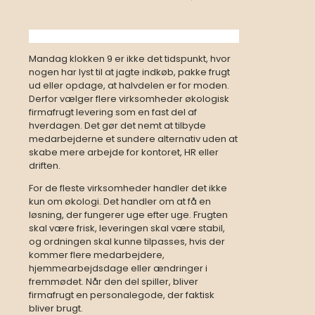
Mandag klokken 9 er ikke det tidspunkt, hvor
nogen har lyst til at jagte indkøb, pakke frugt
ud eller opdage, at halvdelen er for moden.
Derfor vælger flere virksomheder økologisk
firmafrugt levering som en fast del af
hverdagen. Det gør det nemt at tilbyde
medarbejderne et sundere alternativ uden at
skabe mere arbejde for kontoret, HR eller
driften.
For de fleste virksomheder handler det ikke
kun om økologi. Det handler om at få en
løsning, der fungerer uge efter uge. Frugten
skal være frisk, leveringen skal være stabil,
og ordningen skal kunne tilpasses, hvis der
kommer flere medarbejdere,
hjemmearbejdsdage eller ændringer i
fremmødet. Når den del spiller, bliver
firmafrugt en personalegode, der faktisk
bliver brugt.