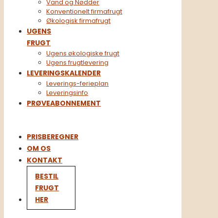
Vand og Nødder
Konventionelt firmafrugt​
Økologisk firmafrugt
UGENS
FRUGT
Ugens økologiske frugt
Ugens frugtlevering
LEVERINGSKALENDER
Leverings-ferieplan
Leveringsinfo
PRØVEABONNEMENT
PRISBEREGNER
OM OS
KONTAKT
BESTIL
FRUGT
HER