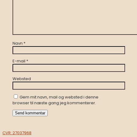
Navn
*
E-mail
*
Websted
Gem mit navn, mail og websted i denne
browser til næste gang jeg kommenterer.
CVR: 27037968