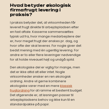
Hvad betyder økologisk
firmafrugt levering i
praksis?
I praksis betyder det, at virksomheden får
leveret frugt direkte til arbejdspladsen efter
en fast aftale. Kasserne sammensættes
typisk ud fra, hvor mange medarbejdere der
er, hvor meget frugt der ønskes pr. dag, og
hvor ofte der skal leveres. For nogle giver det
bedst mening med én ugentlig levering. For
andre er to eller flere leveringer nødvendige
for at holde niveauet højt og undgå spild.
Den økologiske del er vigtig for mange, men
det er ikke altid alt eller intet. Nogle
virksomheder ønsker en ren økologisk
ordning. Andre vil gerne kombinere
økologiske varer med en mere
klassisk
frugtordning
for at ramme et bestemt budget.
Det afgørende er, at løsningen passer til
arbejdspladsens behov og ikke kun til en
standardpakke på papir.