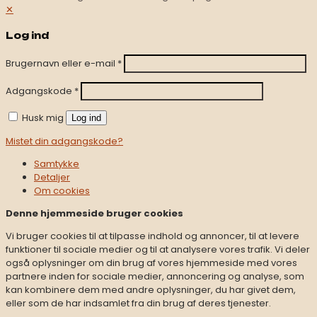
Firmafrugt Herning
✕
Firmafrugt Hobro
Firmafrugt Holstebro
Log ind
Firmafrugt Horsens
Firmafrugt Kolding
Brugernavn eller e-mail
*
Firmafrugt Middelfart
Firmafrugt Nørresund
Adgangskode
*
Firmafrugt Odense
Firmafrugt Randers
Husk mig
Log ind
Firmafrugt Silkeborg
Firmafrugt Sønderborg
Mistet din adgangskode?
Firmafrugt Vejen
Firmafrugt Vejle
Samtykke
Firmafrugt Viborg
Detaljer
Firmafrugt Åbenrå
Om
cookies
Denne hjemmeside bruger cookies
Vi bruger cookies til at tilpasse indhold og annoncer, til at levere
funktioner til sociale medier og til at analysere vores trafik. Vi deler
også oplysninger om din brug af vores hjemmeside med vores
partnere inden for sociale medier, annoncering og analyse, som
kan kombinere dem med andre oplysninger, du har givet dem,
eller som de har indsamlet fra din brug af deres tjenester.