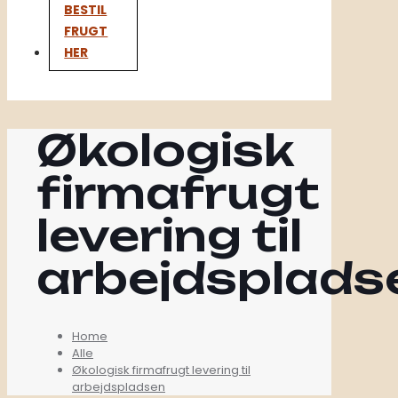
BESTIL
FRUGT
HER
Økologisk
firmafrugt
levering til
arbejdsplads
Home
Alle
Økologisk firmafrugt levering til
arbejdspladsen