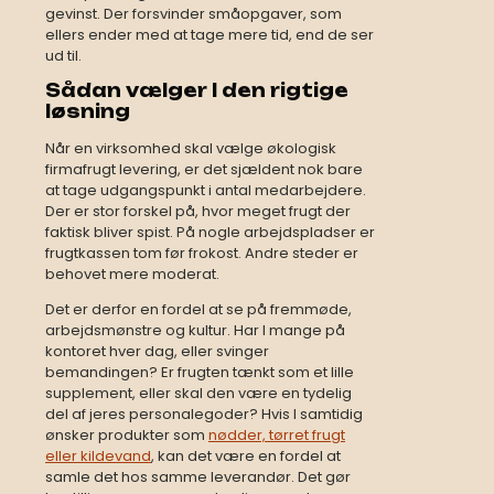
gevinst. Der forsvinder småopgaver, som
ellers ender med at tage mere tid, end de ser
ud til.
Sådan vælger I den rigtige
løsning
Når en virksomhed skal vælge økologisk
firmafrugt levering, er det sjældent nok bare
at tage udgangspunkt i antal medarbejdere.
Der er stor forskel på, hvor meget frugt der
faktisk bliver spist. På nogle arbejdspladser er
frugtkassen tom før frokost. Andre steder er
behovet mere moderat.
Det er derfor en fordel at se på fremmøde,
arbejdsmønstre og kultur. Har I mange på
kontoret hver dag, eller svinger
bemandingen? Er frugten tænkt som et lille
supplement, eller skal den være en tydelig
del af jeres personalegoder? Hvis I samtidig
ønsker produkter som
nødder, tørret frugt
eller kildevand
, kan det være en fordel at
samle det hos samme leverandør. Det gør