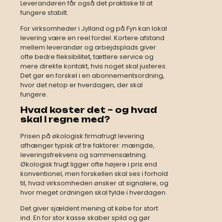
Leverandøren får også det praktiske til at
fungere stabilt.
For virksomheder i Jylland og på Fyn kan lokal
levering være en reel fordel. Kortere afstand
mellem leverandør og arbejdsplads giver
ofte bedre fleksibilitet, tættere service og
mere direkte kontakt, hvis noget skal justeres.
Det gør en forskel i en abonnementsordning,
hvor det netop er hverdagen, der skal
fungere.
Hvad koster det – og hvad
skal I regne med?
Prisen på økologisk firmafrugt levering
afhænger typisk af tre faktorer: mængde,
leveringsfrekvens og sammensætning.
Økologisk frugt ligger ofte højere i pris end
konventionel, men forskellen skal ses i forhold
til, hvad virksomheden ønsker at signalere, og
hvor meget ordningen skal fylde i hverdagen.
Det giver sjældent mening at købe for stort
ind. En for stor kasse skaber spild og gør